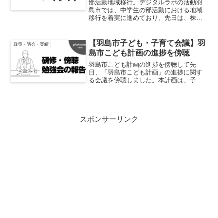
部活動地域移行。デジタルラボの活動羽
島市では、中学生の部活動における地域
移行を着実に進めており、先日は、株式
会社愛幸様のご協力のもと、パソコン部
の活動を同社オフィスにて実施されまし
た。今回の取り組みでは、CADを用いて
【羽島市子ども・子育て会議】羽
政策・議会・実績
3D図面を作成し、企業...
島市こども計画の進捗を傍聴
羽島市こども計画の進捗を傍聴して先
日、「羽島市こども計画」の進捗に関す
る会議を傍聴しました。本計画は、子ど
も基本法に基づき5年を1期として策定さ
れ、さらに子ども・子育て支援法に基づ
く支援事業計画も包含する、羽島市の子
育て施策の中核となるもの...
スポンサーリンク