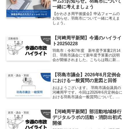
ームのお知らせ。羽島市について
一緒に考えましょう
【かわさき周平後援会】申込フォームの
お知らせ。羽島市について一緒に考えま
しょう。
【河﨑周平新聞】今週のハイライ
活動報告
ト20250228
羽島市：令和7年度 新年度予算案2月14
日、羽島市議会にて新年度予算案の説明
会が開催されました。こちらは既に新聞
報道などもなされているためあらましに
ついてはご存じの方も多いかも知れませ
んね。今回提案された令和7年度予算案に
【羽島市議会】2026年6月定例会
政策・議会・実績
は重点項目がいくつ...
における一般質問の意図と回答
おはようございます。 羽島市議会議員の
河﨑周平です。今回は2026年6月定例会に
おける羽島市議会一般質問について、質
問の内容と意図についてお話しさせてい
ただきます。 羽島市をより良い街にする
ための一歩として是非ともご一読くださ
【河崎周平新聞】部活動地域移行
政策・議会・実績
い。標題1：災...
デジタルラボの活動・消防出初式
開催