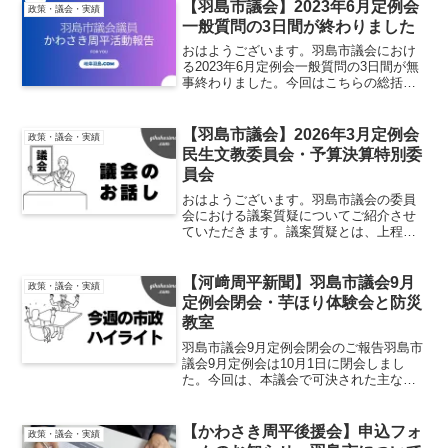
【羽島市議会】2023年6月定例会
政策・議会・実績
一般質問の3日間が終わりました
おはようございます。羽島市議会におけ
る2023年6月定例会一般質問の3日間が無
事終わりました。今回はこちらの総括を
させていただきます。一般質問 202306
ダウンロード一般質問 1日目一般質問の
初日は会派の代表質問から行われまし
【羽島市議会】2026年3月定例会
政策・議会・実績
た。順番につ...
民生文教委員会・予算決算特別委
員会
おはようございます。羽島市議会の委員
会における議案質疑についてご紹介させ
ていただきます。議案質疑とは、上程さ
れた議案についての質疑を行う場となり
ます。所属する委員会に付託されている
案件についてはより深堀して質疑を行う
【河﨑周平新聞】羽島市議会9月
政策・議会・実績
こととなります。質問の詳...
定例会閉会・芋ほり体験会と防災
教室
羽島市議会9月定例会閉会のご報告羽島市
議会9月定例会は10月1日に閉会しまし
た。今回は、本議会で可決された主な議
案の一部をご報告いたします。▷▷「土
地の取得について」では、桑原町午南の
旧かんぽの宿跡地（3筆・1億200万円）の
【かわさき周平後援会】申込フォ
政策・議会・実績
取得が決定しま...