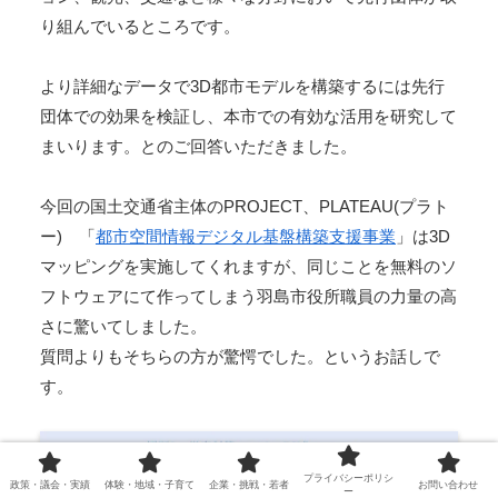
り組んでいるところです。
より詳細なデータで3D都市モデルを構築するには先行
団体での効果を検証し、本市での有効な活用を研究して
まいります。とのご回答いただきました。
今回の国土交通省主体のPROJECT、PLATEAU(プラト
ー) 「
都市空間情報デジタル基盤構築支援事業
」は3D
マッピングを実施してくれますが、同じことを無料のソ
フトウェアにて作ってしまう羽島市役所職員の力量の高
さに驚いてしました。
質問よりもそちらの方が驚愕でした。というお話しで
す。
プライバシーポリシ
政策・議会・実績
体験・地域・子育て
企業・挑戦・若者
お問い合わせ
ー