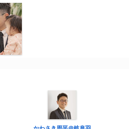
かわさき周平＠岐阜羽