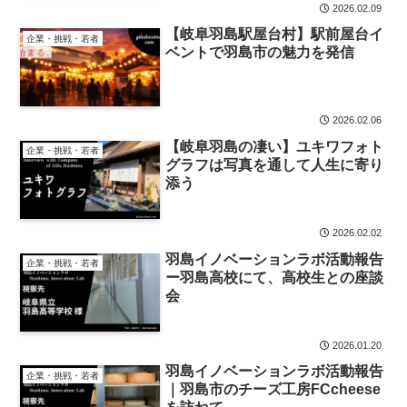
2026.02.09
【岐阜羽島駅屋台村】駅前屋台イ
企業・挑戦・若者
ベントで羽島市の魅力を発信
2026.02.06
【岐阜羽島の凄い】ユキワフォト
企業・挑戦・若者
グラフは写真を通して人生に寄り
添う
2026.02.02
羽島イノベーションラボ活動報告
企業・挑戦・若者
ー羽島高校にて、高校生との座談
会
2026.01.20
羽島イノベーションラボ活動報告
企業・挑戦・若者
｜羽島市のチーズ工房FCcheese