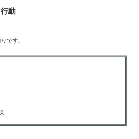
き行動
通りです。
保