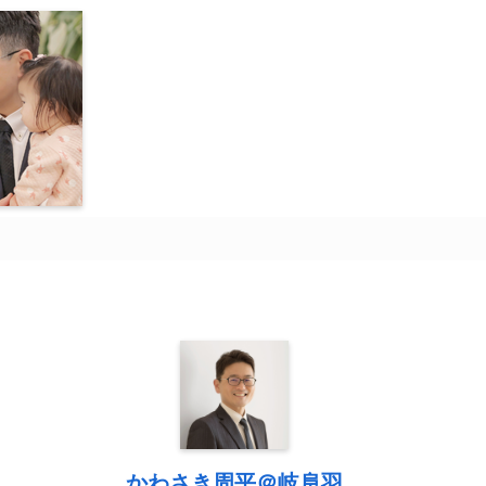
かわさき周平＠岐阜羽