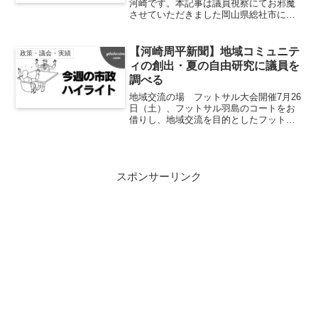
河崎です。本記事は議員視察にてお邪魔
させていただきました岡山県総社市につ
いて記事にさせていただきました。議会
活動に活かすべく学ばさせていただきま
したのでご報告させていただきます。視
【河崎周平新聞】地域コミュニテ
政策・議会・実績
察先岡山県総社市テーマ水...
ィの創出・夏の自由研究に議員を
調べる
地域交流の場 フットサル大会開催7月26
日（土）、フットサル羽島のコートをお
借りし、地域交流を目的としたフットサ
ル大会を開催いたしました。当日は多く
の方にご参加いただき、笑顔あふれるに
ぎやかな会となりました。本イベント
は、私自身を含めた中年...
スポンサーリンク