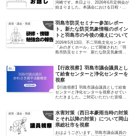
河崎です。本日より、2026年6月定例会が
始まりました。本議会における日程・議
案は下記の通りとなります。会期日程会
期日程は以下の通りとなります。6/5 議
会初日6/8 議案詳細説明6/15 一般質
羽島市防災セミナー参加レポー
政策・議会・実績
問...
ト。新たな防災気象情報のポイン
トと羽島市の今後の備えについて
2026年5月13日、不二羽島文化センター
「みのぎくホール」にて開催された「羽
島市防災セミナー 新たな防災気象情報
のポイントと事前の備え」に参加しまし
た。今回のセミナーでは、岐阜地方気象
台より、令和8年5月下旬から本格運用さ
【行政視察】羽島市議会議員とし
想い
れる「新たな防災...
て給食センターと浄化センターを
視察
【行政視察】羽島市議会議員として給食
センターと浄化センターを視察させてい
ただきました。ご対応いただいた皆様あ
りがとうございました。
水害対策（西日本豪雨当時の対策
政策・議会・実績
とそれ以降の対策）について岡山
県総社市を視察
おはようございます。羽島市議会議員の