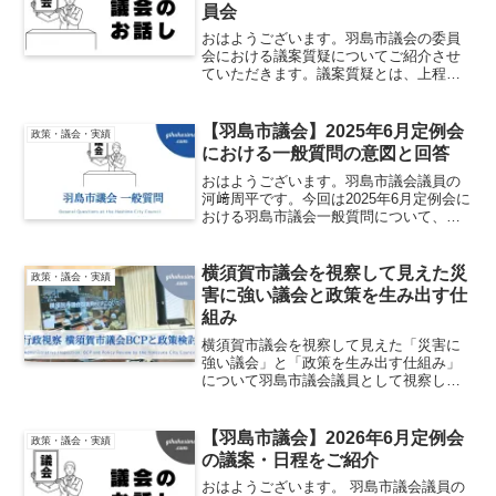
員会
おはようございます。羽島市議会の委員
会における議案質疑についてご紹介させ
ていただきます。議案質疑とは、上程さ
れた議案についての質疑を行う場となり
ます。所属する委員会に付託されている
案件についてはより深堀して質疑を行う
【羽島市議会】2025年6月定例会
政策・議会・実績
こととなります。質問の詳...
における一般質問の意図と回答
おはようございます。羽島市議会議員の
河﨑周平です。今回は2025年6月定例会に
おける羽島市議会一般質問について、質
問の内容と意図についてお話しさせてい
ただきます。羽島市をより良い街にする
ための一歩として是非ともご一読くださ
横須賀市議会を視察して見えた災
政策・議会・実績
い。標題1：幼保小...
害に強い議会と政策を生み出す仕
組み
横須賀市議会を視察して見えた「災害に
強い議会」と「政策を生み出す仕組み」
について羽島市議会議員として視察した
結果を報告させていただきます。
【羽島市議会】2026年6月定例会
政策・議会・実績
の議案・日程をご紹介
おはようございます。 羽島市議会議員の