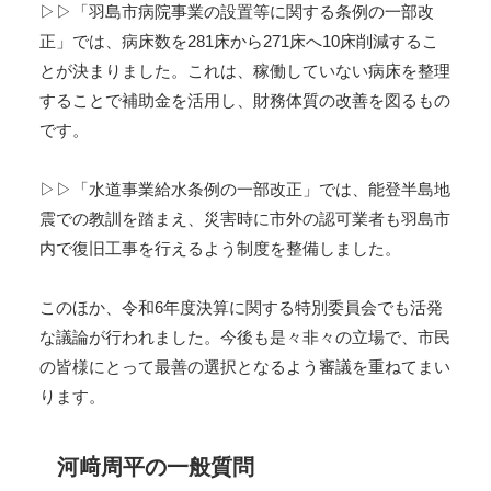
▷▷「羽島市病院事業の設置等に関する条例の一部改
正」では、病床数を281床から271床へ10床削減するこ
とが決まりました。これは、稼働していない病床を整理
することで補助金を活用し、財務体質の改善を図るもの
です。
▷▷「水道事業給水条例の一部改正」では、能登半島地
震での教訓を踏まえ、災害時に市外の認可業者も羽島市
内で復旧工事を行えるよう制度を整備しました。
このほか、令和6年度決算に関する特別委員会でも活発
な議論が行われました。今後も是々非々の立場で、市民
の皆様にとって最善の選択となるよう審議を重ねてまい
ります。
河﨑周平の一般質問