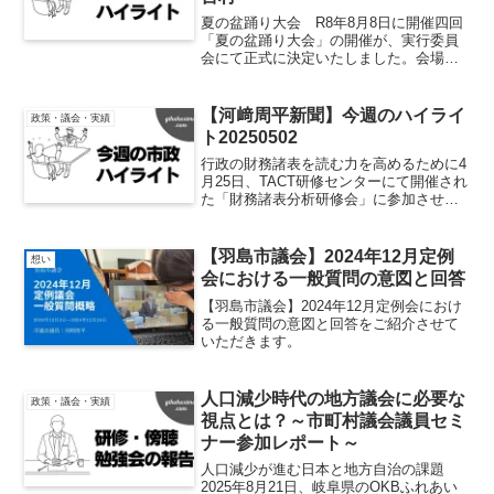
夏の盆踊り大会 R8年8月8日に開催四回
「夏の盆踊り大会」の開催が、実行委員
会にて正式に決定いたしました。会場は
今年も福寿町千代田のBLOCK47-Eats芝
生広場および隣接道路です。東海道新幹
線岐阜羽島駅が開業して60年以上が経過
【河﨑周平新聞】今週のハイライ
政策・議会・実績
し、駅周...
ト20250502
行政の財務諸表を読む力を高めるために4
月25日、TACT研修センターにて開催され
た「財務諸表分析研修会」に参加させて
いただきました。羽島市からは、18名い
る市議会議員のうち8名が出席し、財務課
の職員の皆さんとともに受講しました。
【羽島市議会】2024年12月定例
想い
研修では、財...
会における一般質問の意図と回答
【羽島市議会】2024年12月定例会におけ
る一般質問の意図と回答をご紹介させて
いただきます。
人口減少時代の地方議会に必要な
政策・議会・実績
視点とは？～市町村議会議員セミ
ナー参加レポート～
人口減少が進む日本と地方自治の課題
2025年8月21日、岐阜県のOKBふれあい