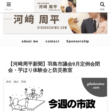
メニュー
検索
about me
contact
Sponsorship
【河﨑周平新聞】羽島市議会9月定例会閉
会・芋ほり体験会と防災教室
政策・議会・実績