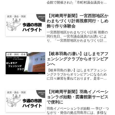
会館で開催された「市町村議会議員セミ
ナー」に参加しました。テーマは「これ
からの地方議会への期待～人口減少時代
を見据えて～」。講師は地方行政の専門
【河﨑周平新聞】一宮西部地区か
政策・議会・実績
家、金崎健太郎氏で...
わまちづくり計画視察同行・しめ
飾り作り体験会
一宮西部地区かわまちづくり計画 視察の
同行先日、一宮市議会議員のお誘いによ
り、「一宮西部地区かわまちづくり計
画」の現場視察に同行しました。当日は
一宮市議会議員の有志の方々をはじめ、
地元選出の衆議院議員、市の関係部署、
【岐阜羽島の凄い】はしまモアフ
企業・挑戦・若者
さらには木曽川河川事務所...
ェンシングクラブからオリンピア
ンへ
【岐阜羽島の凄い】はしまモアフェンシ
ングクラブからオリンピアンになるため
に日々練習を重ねております。是非一度
ご覧ください。
【河﨑周平新聞】羽島イノベーシ
政策・議会・実績
ョンラボ始動・図書館新サービス
で便利に
羽島イノベーションラボ始動 ― 学び・つ
ながり・発信の拠点羽島市には、多様な