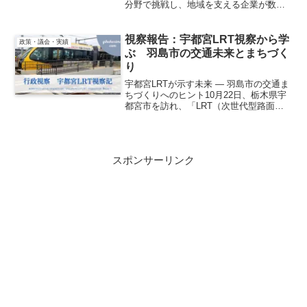
分野で挑戦し、地域を支える企業が数多
くあります。しかし、その取り組みは必
ずしも広く知られておらず、市民や他の
企業と十分に共有されていないのが現状
視察報告：宇都宮LRT視察から学
政策・議会・実績
です。そこでこのたび...
ぶ 羽島市の交通未来とまちづく
り
宇都宮LRTが示す未来 ― 羽島市の交通ま
ちづくりへのヒント10月22日、栃木県宇
都宮市を訪れ、「LRT（次世代型路面電
車システム）」の整備・運営について視
察を行いました。説明いただいたのは、
宇都宮市 建設部 LRT整備課・管理課、そ
して協...
スポンサーリンク