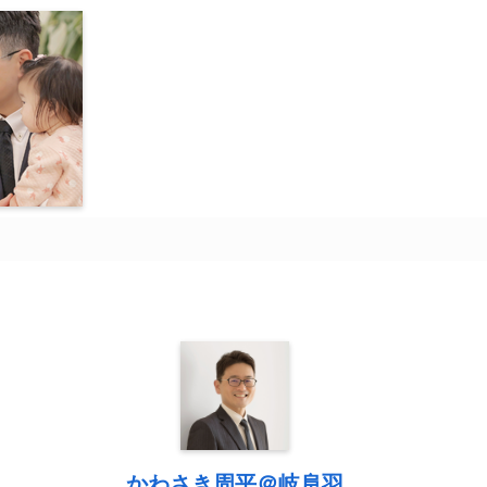
かわさき周平＠岐阜羽