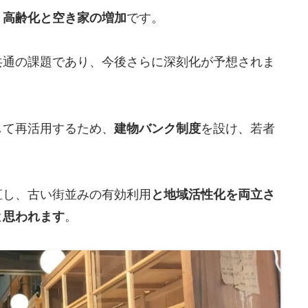
、
高齢化と空き家の増加
です。
共通の課題であり、今後さらに深刻化が予想されま
して再活用するため、
建物バンク制度
を設け、若者
直し、古い街並みの有効利用
と地域活性化を両立さ
と思われます
。