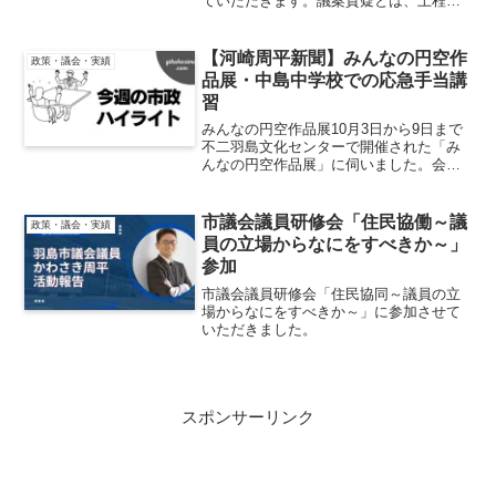
ていただきます。議案質疑とは、上程さ
れた議案についての質疑を行う場となり
ます。所属する委員会に付託されている
案件についてはより深堀して質疑を行う
【河崎周平新聞】みんなの円空作
政策・議会・実績
こととなります。質問の詳...
品展・中島中学校での応急手当講
習
みんなの円空作品展10月3日から9日まで
不二羽島文化センターで開催された「み
んなの円空作品展」に伺いました。会場
には、羽島市円空顕彰会の皆様をはじ
め、友好団体や市内小学校の児童による
作品が並び、訪れる人の心を和ませる温
市議会議員研修会「住民協働～議
政策・議会・実績
かな展示となっていまし...
員の立場からなにをすべきか～」
参加
市議会議員研修会「住民協同～議員の立
場からなにをすべきか～」に参加させて
いただきました。
スポンサーリンク