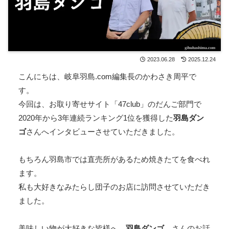
2023.06.28
2025.12.24
こんにちは、岐阜羽島.com編集長のかわさき周平で
す。
今回は、お取り寄せサイト「47club」のだんご部門で
2020年から3年連続ランキング1位を獲得した
羽島ダン
ゴ
さんへインタビューさせていただきました。
もちろん羽島市では直売所があるため焼きたてを食べれ
ます。
私も大好きなみたらし団子のお店に訪問させていただき
ました。
美味しい物が大好きな皆様へ
羽島ダンゴ
さんのお話