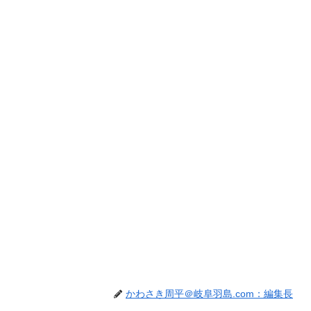
かわさき周平＠岐阜羽島.com：編集長