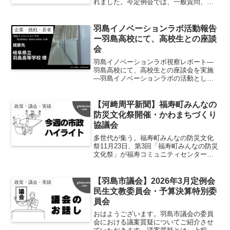
れました。今定例会では、一般質問、議
案質疑、常任委員会での審査などを経
て、6月27日（金）の最終日に採決が行わ
れる予定です。市政運営に関わる重要な
羽島イノベーションラボ活動報告
企業・挑戦・若者
議案が多数提出さ...
ー羽島高校にて、高校生との座談
会
羽島イノベーションラボ視察レポート―
羽島高校にて、高校生との座談会を実施
―羽島イノベーションラボの活動とし
て、羽島市にある県立羽島高校を視察し
ました。視察日：2026年1月9日羽島高校
の進路状況と教育の特徴羽島高校では、
【河﨑周平新聞】福寿町みんなの
政策・議会・実績
進学6割・就職4...
防災文化祭開催・かわまちづくり
協議会
多世代が集う。福寿町みんなの防災文化
祭11月23日、第3回「福寿町みんなの防災
文化祭」が福寿コミュニティセンター・
福寿地域交流センターで開催され、多世
代の住民が集うにぎやかな行事となりま
した。園児から高齢者まで幅広い世代が
【羽島市議会】2026年3月定例会
政策・議会・実績
参加し、地域のつな...
民生文教委員会・予算決算特別委
員会
おはようございます。羽島市議会の委員
会における議案質疑についてご紹介させ