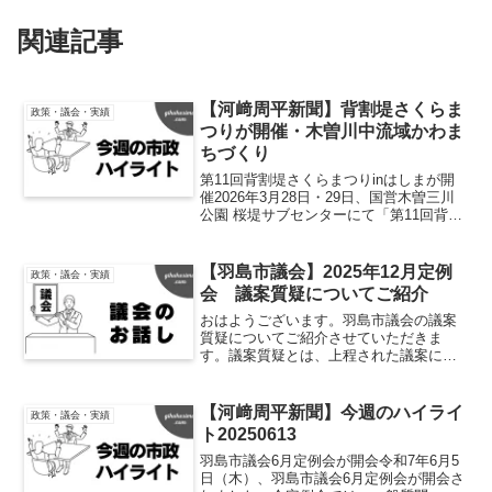
関連記事
【河﨑周平新聞】背割堤さくらま
政策・議会・実績
つりが開催・木曽川中流域かわま
ちづくり
第11回背割堤さくらまつりinはしまが開
催2026年3月28日・29日、国営木曽三川
公園 桜堤サブセンターにて「第11回背割
堤さくらまつりinはしま」が開催されま
した。期間は3月21日から4月5日までとさ
れ、週末には多彩なイベントが行われ
【羽島市議会】2025年12月定例
政策・議会・実績
ま...
会 議案質疑についてご紹介
おはようございます。羽島市議会の議案
質疑についてご紹介させていただきま
す。議案質疑とは、上程された議案につ
いての質疑を行う場となります。しか
し、所属する委員会に付託されている案
件については原則質問できないルールと
【河﨑周平新聞】今週のハイライ
政策・議会・実績
なっております。質問の詳細や...
ト20250613
羽島市議会6月定例会が開会令和7年6月5
日（木）、羽島市議会6月定例会が開会さ