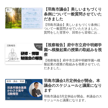
が執り行われました。一般質問について
は野口 佳宏 議員令和６年度の市政運
営について都市施設の整備について 行政
【羽島市議会】美しいまちづくり
想い
改革について 教...
条例について一般質問させていた
だきました
【羽島市議会】美しいまちづくり条例に
ついて一般質問させていただきました。
質問をした背景や、回答から皆様にお役
に立つ情報を発信させていただきます。
【視察報告】府中市立府中明郷学
活動報告
園へ模擬起業の授業の取組みを視
察
【視察報告】府中市立府中明郷学園へ模
擬起業の授業の取組みを視察させていた
だきました。
羽島市議会3月定例会が開会。本
政策・議会・実績
議会のスケジュールと議案になり
ます
羽島市議会3月定例会が開会。本議会のス
ケジュールと議案になります。