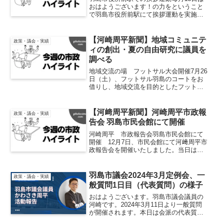
おはようございます！の力をということ
で羽島市役所前駅にて挨拶運動を実施し
ております。この活動は、地元選出の藤
本県議をはじめ、羽島高校の先生方や生
徒会の皆さんと一緒に取り組んでいるも
【河崎周平新聞】地域コミュニテ
政策・議会・実績
のです。羽島市役所前駅...
ィの創出・夏の自由研究に議員を
調べる
地域交流の場 フットサル大会開催7月26
日（土）、フットサル羽島のコートをお
借りし、地域交流を目的としたフットサ
ル大会を開催いたしました。当日は多く
の方にご参加いただき、笑顔あふれるに
ぎやかな会となりました。本イベント
【河﨑周平新聞】河崎周平市政報
政策・議会・実績
は、私自身を含めた中年...
告会 羽島市民会館にて開催
河崎周平 市政報告会羽島市民会館にて
開催 12月7日、市民会館にて河﨑周平市
政報告会を開催いたしました。当日は小
さなお子様連れの方をはじめ、日頃より
お世話になっている多くの皆さまにお越
しいただき、心より感謝申し上げま
羽島市議会2024年3月定例会、一
政策・議会・実績
す。 また、地元選出の藤...
般質問1日目（代表質問）の様子
おはようございます。羽島市議会議員の
河崎です。2024年3月11日より一般質問
が開催されます。本日は会派の代表質問