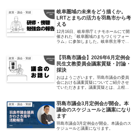
をご紹介させていただきます。
岐阜圏域の未来をどう描くか。
政策・議会・実績
LRTとまちの活力を羽島市から考
える
12月16日、岐阜県庁ミナモホールにて開
催された「岐阜圏域のまちづくりフォー
ラム」に参加しました。岐阜県主導で検
討が進むLRT構想を背景に、交通とまち
づくりをどう結びつけ、岐阜圏域全体の
価値を高めていくのかが議論されたフォ
【羽島市議会】2026年6月定例会
政策・議会・実績
ーラムです。知事を...
民生文教委員会議案質疑・討論・
採決
おはようございます。羽島市議会の委員
会における議案質疑についてご紹介させ
ていただきます。議案質疑とは、上程さ
れた議案についての質疑を行う場となり
ます。所属する委員会に付託されている
案件についてはより深堀して質疑を行う
羽島市議会3月定例会が開会。本
政策・議会・実績
こととなります。質問の詳...
議会のスケジュールと議案になり
ます
羽島市議会3月定例会が開会。本議会のス
ケジュールと議案になります。