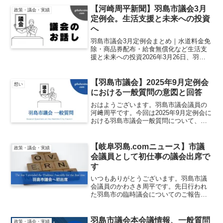
【河崎周平新聞】羽島市議会3月
政策・議会・実績
定例会。生活支援と未来への投資
へ
羽島市議会3月定例会まとめ｜水道料金免
除・商品券配布・給食無償化など生活支
援と未来への投資2026年3月26日、羽島
市議会3月定例会が閉会しました。今回の
議会では、物価高騰への対応と、子ども
たちの未来・安心安全なまちづくりに向
【羽島市議会】2025年9月定例会
想い
けた重要な施策...
における一般質問の意図と回答
おはようございます。羽島市議会議員の
河﨑周平です。今回は2025年9月定例会に
おける羽島市議会一般質問について、質
問の内容と意図についてお話しさせてい
ただきます。羽島市をより良い街にする
ための一歩として是非ともご一読くださ
【岐阜羽島.comニュース】市議
政策・議会・実績
い。天候災害から児...
会議員として初仕事の議会出席で
す
いつもありがとうございます。羽島市議
会議員のかわさき周平です。先日行われ
た羽島市の臨時議会についてのご報告を
させていただきます。2023年5月12日
臨時議会の開催2023/5/12に開催された羽
島市の臨時議会。市議会議員として初め
羽島市議会本会議情報、一般質問
政策・議会・実績