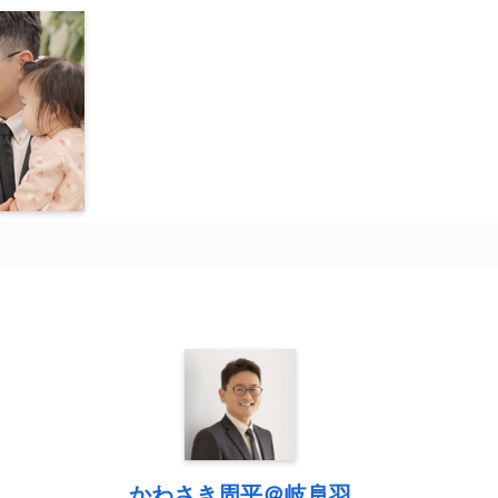
かわさき周平＠岐阜羽