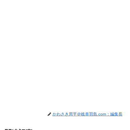
かわさき周平＠岐阜羽島.com：編集長