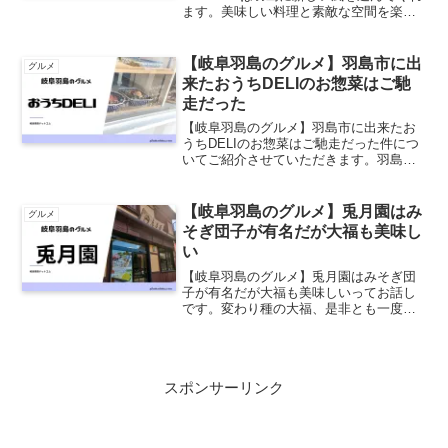
ます。美味しい料理と素敵な空間を楽し
みませんか？
【岐阜羽島のグルメ】羽島市に出
グルメ
来たおうちDELIのお惣菜はご馳
走だった
【岐阜羽島のグルメ】羽島市に出来たお
うちDELIのお惣菜はご馳走だった件につ
いてご紹介させていただきます。羽島商
工会議所主催の新商品＆新サービス等合
同発表会にも参加されていたおうちDELI
さん。美味しく健康になれるお惣菜が沢
【岐阜羽島のグルメ】兎月園はみ
グルメ
山ですよ。
そぎ団子が有名だが大福も美味し
い
【岐阜羽島のグルメ】兎月園はみそぎ団
子が有名だが大福も美味しいってお話し
です。変わり種の大福、是非とも一度ご
賞味ください。
スポンサーリンク