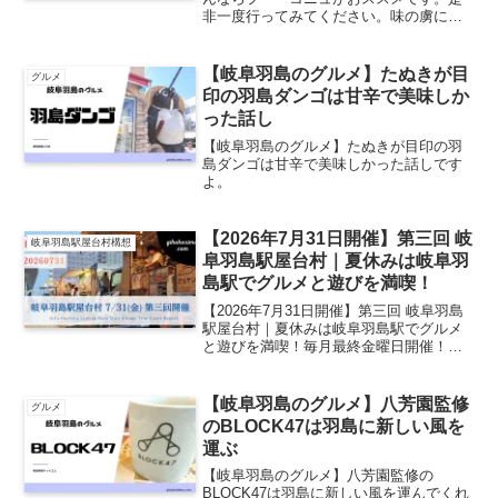
非一度行ってみてください。味の虜にな
る勇気があればですがね。
【岐阜羽島のグルメ】たぬきが目
グルメ
印の羽島ダンゴは甘辛で美味しか
った話し
【岐阜羽島のグルメ】たぬきが目印の羽
島ダンゴは甘辛で美味しかった話しです
よ。
【2026年7月31日開催】第三回 岐
岐阜羽島駅屋台村構想
阜羽島駅屋台村｜夏休みは岐阜羽
島駅でグルメと遊びを満喫！
【2026年7月31日開催】第三回 岐阜羽島
駅屋台村｜夏休みは岐阜羽島駅でグルメ
と遊びを満喫！毎月最終金曜日開催！岐
阜羽島駅屋台村 第三回を開催します岐阜
羽島駅周辺に新たな賑わいを創出するイ
ベント「岐阜羽島駅屋台村」の第三回
【岐阜羽島のグルメ】八芳園監修
グルメ
を、2026年7...
のBLOCK47は羽島に新しい風を
運ぶ
【岐阜羽島のグルメ】八芳園監修の
BLOCK47は羽島に新しい風を運んでくれ