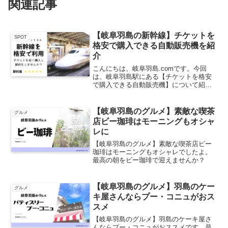
関連記事
【岐阜羽島の新幹線】チケットを
SPOT
格安で購入できる自動販売機を紹
介
こんにちは、岐阜羽島.comです。今回
は、岐阜羽島駅にある【チケットを格安
で購入できる自動販売機】について紹介
させていただきます。切符を買うのちょ
っとまって！！この自動販売機は安く買
えるよ。少しでも安く新幹線に乗りた
【岐阜羽島のグルメ】素敵な喫茶
グルメ
い！！というご要望にお答...
店ビー珈琲はモーニングもオシャ
レに
【岐阜羽島のグルメ】素敵な喫茶店ビー
珈琲はモーニングもオシャレでしたよ。
最高の朝をビー珈琲で迎えませんか？
【岐阜羽島のグルメ】羽島のケー
グルメ
キ屋さんならプー・コニュがおス
スメ
【岐阜羽島のグルメ】羽島のケーキ屋さ
んならプー・コニュがおススメです。是