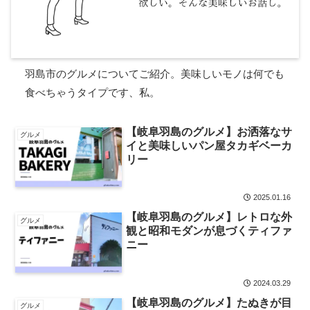
羽島市のグルメについてご紹介。美味しいモノは何でも
食べちゃうタイプです、私。
【岐阜羽島のグルメ】お洒落なサ
グルメ
イと美味しいパン屋タカギベーカ
リー
2025.01.16
【岐阜羽島のグルメ】レトロな外
グルメ
観と昭和モダンが息づくティファ
ニー
2024.03.29
【岐阜羽島のグルメ】たぬきが目
グルメ