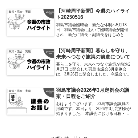
【河崎周平新聞】今週のハイライ
政策・議会・実績
ト20250516
羽島市議会臨時会 新たな体制へ5月13
日、羽島市議会において臨時議会が開催
され、新たに議長・副議長をはじめとす
る各委員会の委員長・副委員長などが決
定いたしましたので、ご報告申し上げま
す。 このたび私は、産業建設委員会の副
【河崎周平新聞】暮らしを守り、
政策・議会・実績
委員長を拝命すること...
未来へつなぐ施策の前進について
暮らしを守り、未来へつなぐ施策が前進2
月27日に開会した羽島市議会3月定例会
は、3月26日に閉会しました。今議会で
は、物価高騰への対応と将来を見据えた
まちづくりの両立を図る予算が審議・可
決されました。生活支援として、水道基
羽島市議会2026年3月定例会の議
政策・議会・実績
本料金の4か月免除...
案・日程をご紹介
おはようございます。 羽島市議会議員の
河崎です。本日より、2026年3月定例会が
始まりました。 本議会における日程・議
案は下記の通りとなります。会期日程会
期日程は以下の通りとなります。2/27
議会初日3/2 議案詳細説明3/3 議案
詳...