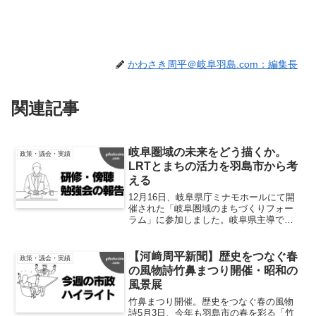
かわさき周平＠岐阜羽島.com：編集長
関連記事
岐阜圏域の未来をどう描くか。
政策・議会・実績
LRTとまちの活力を羽島市から考
える
12月16日、岐阜県庁ミナモホールにて開
催された「岐阜圏域のまちづくりフォー
ラム」に参加しました。岐阜県主導で検
討が進むLRT構想を背景に、交通とまち
づくりをどう結びつけ、岐阜圏域全体の
価値を高めていくのかが議論されたフォ
【河﨑周平新聞】歴史をつなぐ春
政策・議会・実績
ーラムです。知事を...
の風物詩竹鼻まつり開催・昭和の
風景展
竹鼻まつり開催。歴史をつなぐ春の風物
詩5月3日、今年も羽島市の春を彩る「竹