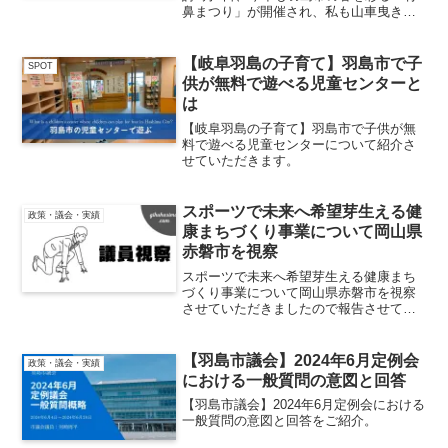
鼻まつり」が開催され、私も山車曳きボ
ランティアとして参加させていただきま
した。竹鼻まつりは、400年以上の歴史を
持つ八劔神社の例祭であり、13輌すべて
【岐阜羽島の子育て】羽島市で子
SPOT
の山車が岐阜県重...
供が無料で遊べる児童センターと
は
【岐阜羽島の子育て】羽島市で子供が無
料で遊べる児童センターについて紹介さ
せていただきます。
スポーツで未来へ希望芽生える健
政策・議会・実績
康まちづくり事業について岡山県
赤磐市を視察
スポーツで未来へ希望芽生える健康まち
づくり事業について岡山県赤磐市を視察
させていただきましたので報告させてい
ただきます。
【羽島市議会】2024年6月定例会
政策・議会・実績
における一般質問の意図と回答
【羽島市議会】2024年6月定例会における
一般質問の意図と回答をご紹介。