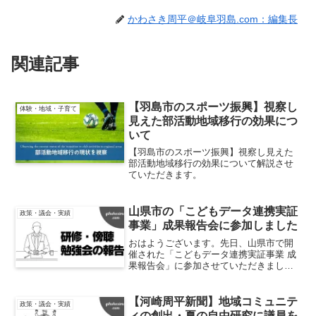
かわさき周平＠岐阜羽島.com：編集長
関連記事
【羽島市のスポーツ振興】視察し
体験・地域・子育て
見えた部活動地域移行の効果につ
いて
【羽島市のスポーツ振興】視察し見えた
部活動地域移行の効果について解説させ
ていただきます。
山県市の「こどもデータ連携実証
政策・議会・実績
事業」成果報告会に参加しました
おはようございます。先日、山県市で開
催された「こどもデータ連携実証事業 成
果報告会」に参加させていただきまし
た。山県市は教育や子育て支援において
独自性のある政策を実施している自治体
であり、今回の取り組みも非常に刺激的
【河崎周平新聞】地域コミュニテ
政策・議会・実績
な内容でした。成果報告会...
ィの創出・夏の自由研究に議員を