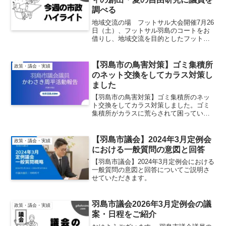
調べる
地域交流の場 フットサル大会開催7月26
日（土）、フットサル羽島のコートをお
借りし、地域交流を目的としたフットサ
ル大会を開催いたしました。当日は多く
の方にご参加いただき、笑顔あふれるに
ぎやかな会となりました。本イベント
【羽島市の鳥害対策】ゴミ集積所
政策・議会・実績
は、私自身を含めた中年...
のネット交換をしてカラス対策し
ました
【羽島市の鳥害対策】ゴミ集積所のネッ
ト交換をしてカラス対策しました。ゴミ
集積所がカラスに荒らされて困っている
方は是非ご一読ください。
【羽島市議会】2024年3月定例会
政策・議会・実績
における一般質問の意図と回答
【羽島市議会】2024年3月定例会における
一般質問の意図と回答についてご説明さ
せていただきます。
羽島市議会2026年3月定例会の議
政策・議会・実績
案・日程をご紹介