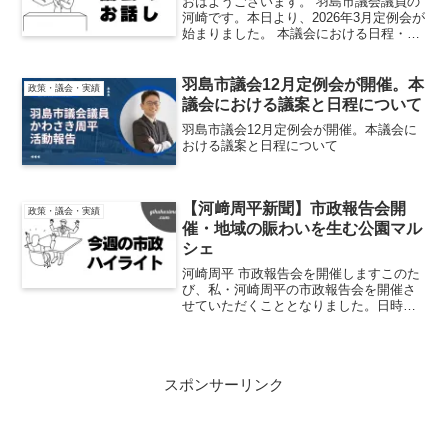
おはようございます。 羽島市議会議員の
河崎です。本日より、2026年3月定例会が
始まりました。 本議会における日程・議
案は下記の通りとなります。会期日程会
期日程は以下の通りとなります。2/27
議会初日3/2 議案詳細説明3/3 議案
羽島市議会12月定例会が開催。本
政策・議会・実績
詳...
議会における議案と日程について
羽島市議会12月定例会が開催。本議会に
おける議案と日程について
【河﨑周平新聞】市政報告会開
政策・議会・実績
催・地域の賑わいを生む公園マル
シェ
河崎周平 市政報告会を開催しますこのた
び、私・河崎周平の市政報告会を開催さ
せていただくこととなりました。日時は
12月7日（日）午前10時から11時まで、
会場は 羽島市民会館1階 第二会議室 で
す。 当日は、地元選出の 藤本県議会議員
をゲ...
スポンサーリンク