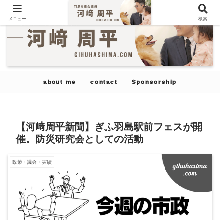
メニュー
検索
about me
contact
Sponsorship
【河﨑周平新聞】ぎふ羽島駅前フェスが開
催。防災研究会としての活動
政策・議会・実績