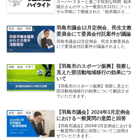
スーパースターと過ごす特別な時間: 柏木
陽介さんのサッカー教室1月11日にフット
サル羽島にて開催された「柏木陽介さん
サッカー教室」に参加させていただきま
した。この教室は、羽島市の部活動地域
移行にも携わっている南部スポーツ村さ
羽島市議会12月定例会、民生文教
政策・議会・実績
んとFootba...
委員会にて委員会付託案件が議論
羽島市議会12月定例会、民生文教委員会
にて委員会付託案件が議論されました
【羽島市のスポーツ振興】視察し
体験・地域・子育て
見えた部活動地域移行の効果につ
いて
【羽島市のスポーツ振興】視察し見えた
部活動地域移行の効果について解説させ
ていただきます。
【羽島市議会】2024年3月定例会
政策・議会・実績
における一般質問の意図と回答
【羽島市議会】2024年3月定例会における
一般質問の意図と回答についてご説明さ
せていただきます。