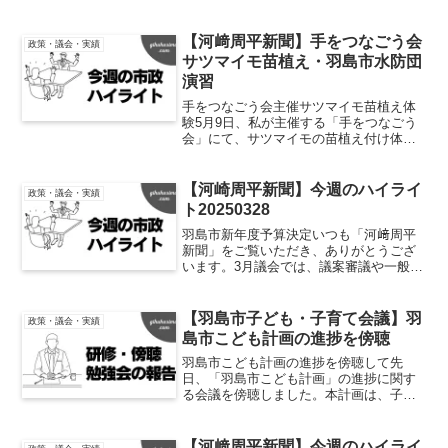
【河﨑周平新聞】手をつなごう会
政策・議会・実績
サツマイモ苗植え・羽島市水防団
演習
手をつなごう会主催サツマイモ苗植え体
験5月9日、私が主催する「手をつなごう
会」にて、サツマイモの苗植え付け体験
会を開催いたしました。この企画は、年
間を通じて農業に触れていただく体験活
動として実施しているもので、今回の苗
【河崎周平新聞】今週のハイライ
政策・議会・実績
植えから始まり、夏場の...
ト20250328
羽島市新年度予算決定いつも「河﨑周平
新聞」をご覧いただき、ありがとうござ
います。3月議会では、議案審議や一般質
問に加え、予算決算特別委員会が開催さ
れます。この委員会では、新年度予算に
関する質疑が行われ、各項目について質
【羽島市子ども・子育て会議】羽
政策・議会・実績
問や提案を重ねています...
島市こども計画の進捗を傍聴
羽島市こども計画の進捗を傍聴して先
日、「羽島市こども計画」の進捗に関す
る会議を傍聴しました。本計画は、子ど
も基本法に基づき5年を1期として策定さ
れ、さらに子ども・子育て支援法に基づ
く支援事業計画も包含する、羽島市の子
【河﨑周平新聞】今週のハイライ