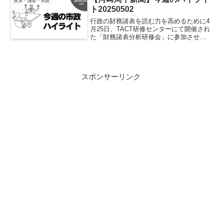
政策・議会・実績
育て施策の中核となるもの...
ト20250502
行政の財務諸表を読む力を高めるために4
月25日、TACT研修センターにて開催され
た「財務諸表分析研修会」に参加させて
いただきました。羽島市からは、18名い
る市議会議員のうち8名が出席し、財務課
の職員の皆さんとともに受講しました。
研修では、財...
スポンサーリンク