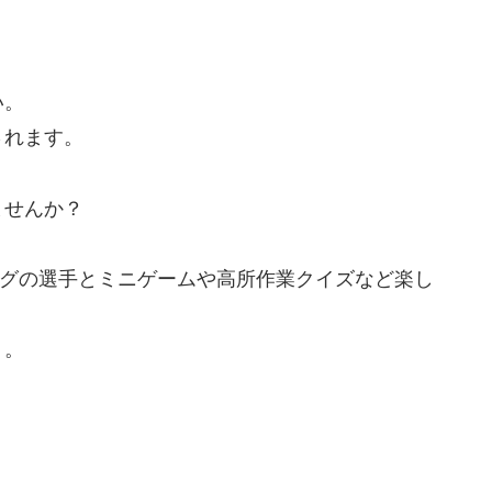
い。
されます。
ませんか？
ーグの選手とミニゲームや高所作業クイズなど楽し
う。