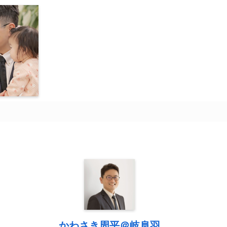
かわさき周平＠岐阜羽