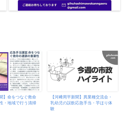
聞】命をつなぐ救命
【河﨑周平新聞】異業種交流会・
性・地域で行う清掃
乳幼児の誤飲応急手当・芋ほり体
験