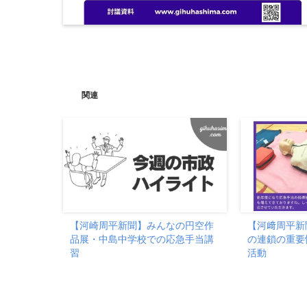
関連
【河崎周平新聞】みんなの円空作
【河﨑周平新
品展・中島中学校での応急手当講
の連鎖の重要
習
活動