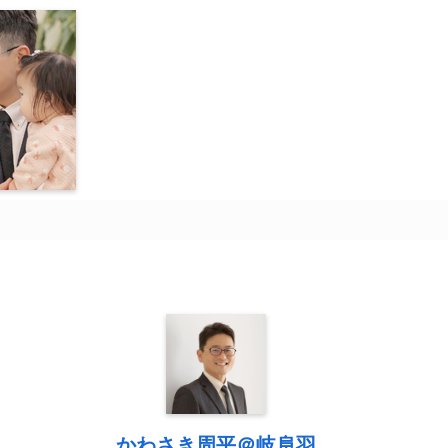
かわさき周平＠岐阜羽