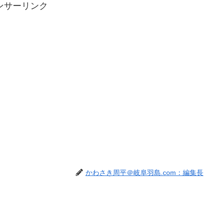
ンサーリンク
かわさき周平＠岐阜羽島.com：編集長