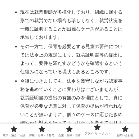
現在は就業形態が多様化しており、組織に属する
形での就労でない場合も珍しくなく、就労状況を
一概に証明することが困難なケースがあることは
承知しております。
その一方で、保育を必要とする児童の要件につい
ては法令上の規定により、就労証明書等の提出に
よって、要件を満たすかどうかを確認するという
仕組みになっている現状もあるところです。
今後につきましても、法令を遵守しながら認定事
務を進めていくことに変わりはございませんが、
就労証明書の提出の有無のみを理由として、真に
保育が必要な児童に対して保育の提供が行われな
いことが無いように、個々のケースに応じたきめ
細やかな対応を行ってまいりたいと考えておりま
す。
プライバシーポリシ
政策・議会・実績
体験・地域・子育て
企業・挑戦・若者
お問い合わせ
ー